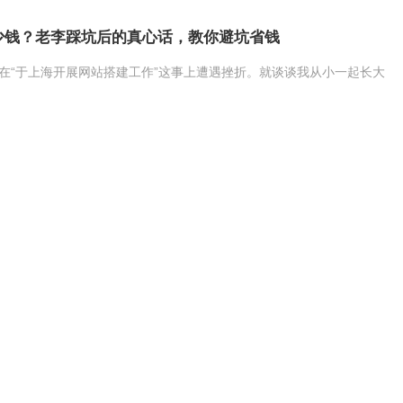
少钱？老李踩坑后的真心话，教你避坑省钱
在“于上海开展网站搭建工作”这事上遭遇挫折。就谈谈我从小一起长大
经历。然而流量始终没办法高涨起来。难道不就是简单动动键盘的事
站都问得这般细致吗?没办法帮你在上海竞争激烈的市场当中获取客户。
上海想要做网站的企业来说，到底该怎么选？
3周前
上海做网站
1
体验从沟通开始，让我们聆听您的需求！