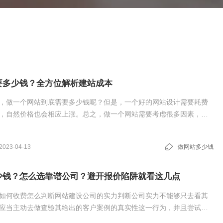
要多少钱？全方位解析建站成本
，做一个网站到底需要多少钱呢？但是，一个好的网站设计需要耗费
，自然价格也会相应上涨。总之，做一个网站需要考虑很多因素，包
计和维护等等。如果您需要定制自己的网站，请务必找一家专业的互
，并对其报价进行充分了解和比较。易企优提示：易企优是国内领先
2023-04-13
做网站多少钱
商，提供企业建站、移动应用开发、营销推广等全方位服务。
少钱？怎么选靠谱公司？避开报价陷阱就看这几点
如何收费怎么判断网站建设公司的实力判断公司实力不能够只去看其
应当主动去做查验其给出的客户案例的真实性这一行为，并且尝试着
流畅度跟功能。网站上线可不是服务的最终点，而是长期合作的起始