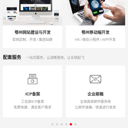
鄂州网站建设与开发
鄂州移动端开发
官网定制、开发 / 集团站群
H5 / 微信小程序 / APP开发
配套服务
一站式服务，让战略落地，让业绩起飞
ICP备案
企业邮箱
工信部ICP备案
全球高效邮件服务商
免费快捷、满足客户需求
让邮件准确、快速进行收发