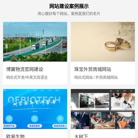
网站建设案例展示
用心做好每个网站，案例是我们的名片
博翼物流官网建设
珠宝外贸商城网站
响应式开发/中英文双语言
响应式网站 / 外贸商城网站
欧易生物
大树下