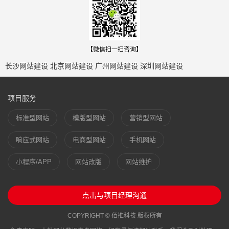
【微信扫一扫咨询】
长沙网站建设
北京网站建设
广州网站建设
深圳网站建设
项目服务
标准型网站
模版型网站
营销型网站
响应式网站
电商型网站
手机网站
小程序/APP
网站改版
网站维护
点击与项目经理沟通
COPYRIGHT © 佰推科技 版权所有