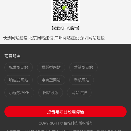
【微信扫一扫咨询】
长沙网站建设
北京网站建设
广州网站建设
深圳网站建设
项目服务
标准型网站
模版型网站
营销型网站
响应式网站
电商型网站
手机网站
小程序/APP
网站改版
网站维护
点击与项目经理沟通
COPYRIGHT © 佰推科技 版权所有