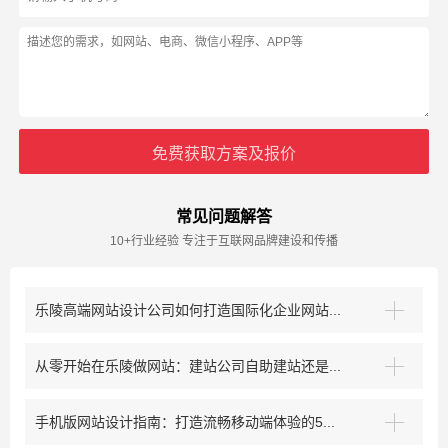
免费获取方案及报价
常见问题解答
10+行业经验 专注于互联网品牌建设和传播
乐陵高端网站设计公司如何打造国际化企业网站...
从零开始在乐陵做网站：建站公司自助建站还是...
手机版网站设计指南：打造流畅移动端体验的5...