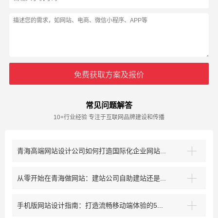
免费获取方案及报价
常见问题解答
10+行业经验 专注于互联网品牌建设和传播
青海高端网站设计公司如何打造国际化企业网站...
从零开始在青海做网站：建站公司自助建站还是...
手机版网站设计指南：打造流畅移动端体验的5...