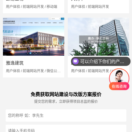
用户体验 / 前端网站开发 / 移动端
用户体验 / 前端网站开发
可以介绍下你们的产品么
雅逸建筑
趣办空间
用户体验 / 前端网站开发 / 微信公众号
用户体验 / 前端网站开发 / H5页面
免费获取网站建设与改版方案报价
提交您的需求，立即获得项目总监的报价