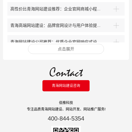
高性价比青海网站建设推荐：企业官网商城小程...
青海高端网站建设：品牌官网设计与用户体验提...
青海网站建设公司推荐：优质企业官网响应式设...
点击展开
小企业在青海做网站如何既省钱又高效？实战模...
青海网站建设公司哪家好？2026年最佳网站...
青海网站建设咨询
青海电商网站建设攻略：从选平台到支付对接全...
佰推科技
专注品质青海网站建设、网站开发、网站推广服务!
400-844-5354