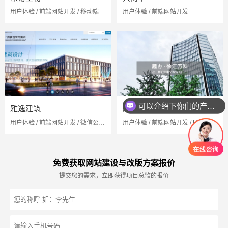
用户体验 / 前端网站开发 / 移动端
用户体验 / 前端网站开发
可以介绍下你们的产品么
雅逸建筑
趣办空间
用户体验 / 前端网站开发 / 微信公众号
用户体验 / 前端网站开发 / H5页面
免费获取网站建设与改版方案报价
提交您的需求，立即获得项目总监的报价