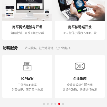
南平网站建设与开发
南平移动端开发
官网定制、开发 / 集团站群
H5 / 微信小程序 / APP开发
配套服务
一站式服务，让战略落地，让业绩起飞
ICP备案
企业邮箱
工信部ICP备案
全球高效邮件服务商
免费快捷、满足客户需求
让邮件准确、快速进行收发