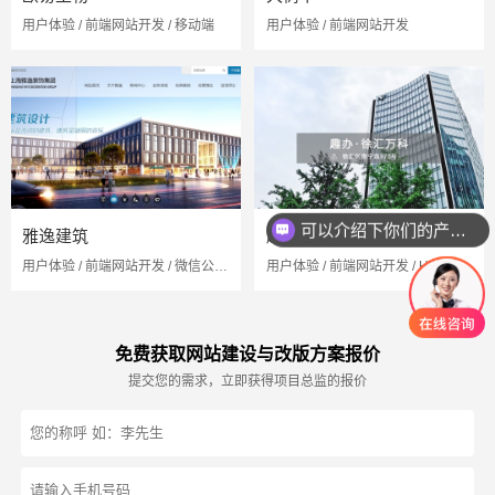
用户体验 / 前端网站开发 / 移动端
用户体验 / 前端网站开发
可以介绍下你们的产品么
雅逸建筑
趣办空间
用户体验 / 前端网站开发 / 微信公众号
用户体验 / 前端网站开发 / H5页面
免费获取网站建设与改版方案报价
提交您的需求，立即获得项目总监的报价