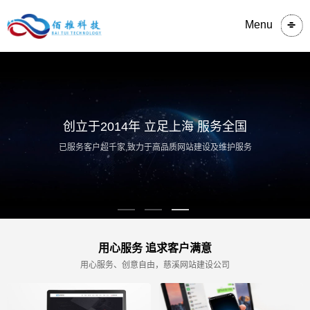
Menu
创立于2014年 立足上海 服务全国
已服务客户超千家,致力于高品质网站建设及维护服务
用心服务 追求客户满意
用心服务、创意自由，慈溪网站建设公司