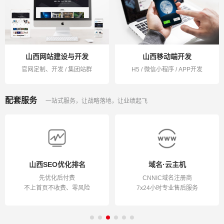
山西网站建设与开发
山西移动端开发
官网定制、开发 / 集团站群
H5 / 微信小程序 / APP开发
配套服务
一站式服务，让战略落地，让业绩起飞
山西SEO优化排名
域名·云主机
先优化后付费
CNNIC域名注册商
不上首页不收费、零风险
7x24小时专业售后服务