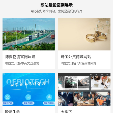
网站建设案例展示
用心做好每个网站，案例是我们的名片
博翼物流官网建设
珠宝外贸商城网站
响应式开发/中英文双语言
响应式网站 / 外贸商城网站
欧易生物
大树下