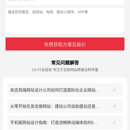
免费获取方案及报价
常见问题解答
10+行业经验 专注于互联网品牌建设和传播
吴忠高端网站设计公司如何打造国际化企业网站...
从零开始在吴忠做网站：建站公司自助建站还是...
手机版网站设计指南：打造流畅移动端体验的5...