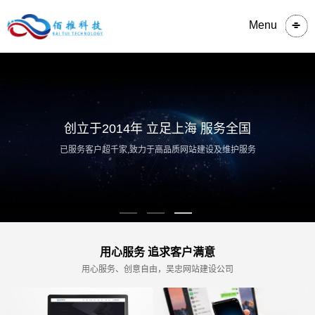
Menu
创立于2014年 立足上海 服务全国
已服务客户超千家,致力于高品质网站建设及维护服务
用心服务 追求客户满意
用心服务、创意自由，吴忠网站建设公司