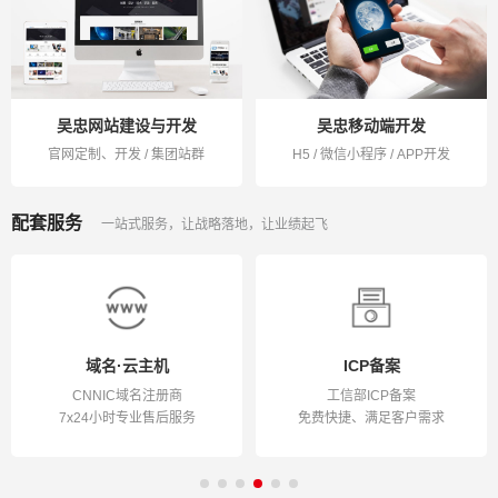
吴忠网站建设与开发
吴忠移动端开发
官网定制、开发 / 集团站群
H5 / 微信小程序 / APP开发
配套服务
一站式服务，让战略落地，让业绩起飞
域名·云主机
ICP备案
CNNIC域名注册商
工信部ICP备案
7x24小时专业售后服务
免费快捷、满足客户需求