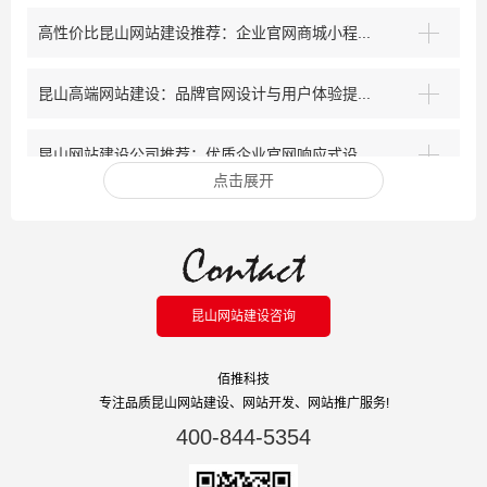
高性价比昆山网站建设推荐：企业官网商城小程...
昆山高端网站建设：品牌官网设计与用户体验提...
昆山网站建设公司推荐：优质企业官网响应式设...
点击展开
小企业在昆山做网站如何既省钱又高效？实战模...
昆山网站建设公司哪家好？2026年最佳网站...
昆山网站建设咨询
昆山电商网站建设攻略：从选平台到支付对接全...
佰推科技
专注品质昆山网站建设、网站开发、网站推广服务!
400-844-5354