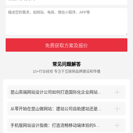
免费获取方案及报价
常见问题解答
10+行业经验 专注于互联网品牌建设和传播
昆山高端网站设计公司如何打造国际化企业网站...
从零开始在昆山做网站：建站公司自助建站还是...
手机版网站设计指南：打造流畅移动端体验的5...