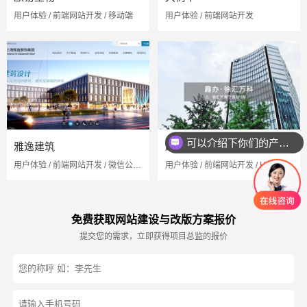
用户体验 / 前端网站开发 / 移动端
用户体验 / 前端网站开发
可以介绍下你们的产品么
雅逸建筑
趣办空间
用户体验 / 前端网站开发 / 微信公众号
用户体验 / 前端网站开发 / H5页面
免费获取网站建设与改版方案报价
提交您的需求，立即获得项目总监的报价