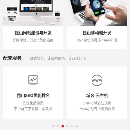
昆山网站建设与开发
昆山移动端开发
官网定制、开发 / 集团站群
H5 / 微信小程序 / APP开发
配套服务
一站式服务，让战略落地，让业绩起飞
昆山SEO优化排名
域名·云主机
先优化后付费
CNNIC域名注册商
不上首页不收费、零风险
7x24小时专业售后服务