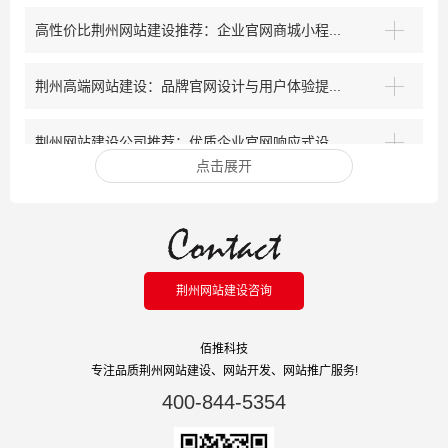
高性价比荆州网站建设推荐：企业官网商城小程...
荆州高端网站建设：品牌官网设计与用户体验提...
荆州网站建设公司推荐：优质企业官网响应式设...
点击展开
小企业在荆州做网站如何既省钱又高效？实战模...
荆州网站建设公司哪家好？2026年最佳网站...
荆州网站建设咨询
荆州电商网站建设攻略：从选平台到支付对接全...
佰推科技
专注品质荆州网站建设、网站开发、网站推广服务!
400-844-5354