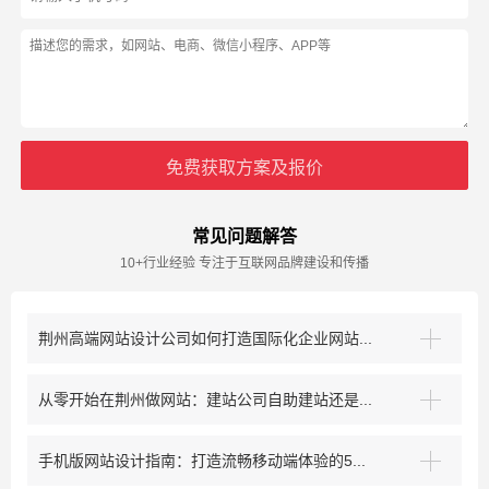
免费获取方案及报价
常见问题解答
10+行业经验 专注于互联网品牌建设和传播
荆州高端网站设计公司如何打造国际化企业网站...
从零开始在荆州做网站：建站公司自助建站还是...
手机版网站设计指南：打造流畅移动端体验的5...