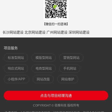
【微信扫一扫咨询】
长沙网站建设
北京网站建设
广州网站建设
深圳网站建设
项目服务
标准型网站
模版型网站
营销型网站
响应式网站
电商型网站
手机网站
小程序/APP
网站改版
网站维护
点击与项目经理沟通
COPYRIGHT © 佰推科技 版权所有