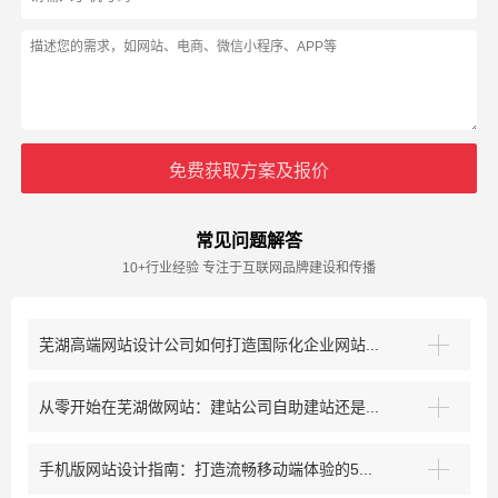
免费获取方案及报价
常见问题解答
10+行业经验 专注于互联网品牌建设和传播
芜湖高端网站设计公司如何打造国际化企业网站...
从零开始在芜湖做网站：建站公司自助建站还是...
手机版网站设计指南：打造流畅移动端体验的5...