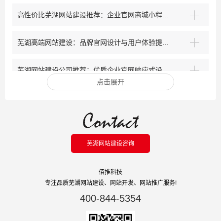
高性价比芜湖网站建设推荐：企业官网商城小程...
芜湖高端网站建设：品牌官网设计与用户体验提...
芜湖网站建设公司推荐：优质企业官网响应式设...
点击展开
小企业在芜湖做网站如何既省钱又高效？实战模...
芜湖网站建设公司哪家好？2026年最佳网站...
芜湖网站建设咨询
芜湖电商网站建设攻略：从选平台到支付对接全...
佰推科技
专注品质芜湖网站建设、网站开发、网站推广服务!
400-844-5354