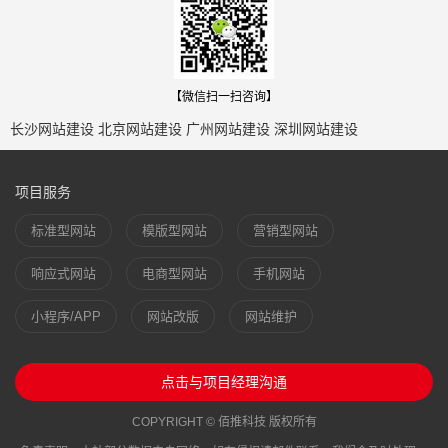
【微信扫一扫咨询】
长沙网站建设
北京网站建设
广州网站建设
深圳网站建设
项目服务
标准型网站
模版型网站
营销型网站
响应式网站
电商型网站
手机网站
小程序/APP
网站改版
网站维护
点击与项目经理沟通
COPYRIGHT © 佰推科技 版权所有