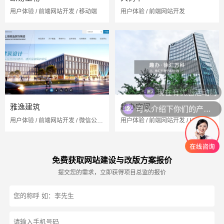
用户体验 / 前端网站开发 / 移动端
用户体验 / 前端网站开发
现在有优惠活动吗
可以介绍下你们的产品么
雅逸建筑
趣办空间
用户体验 / 前端网站开发 / 微信公众号
用户体验 / 前端网站开发 / H5页面
免费获取网站建设与改版方案报价
提交您的需求，立即获得项目总监的报价