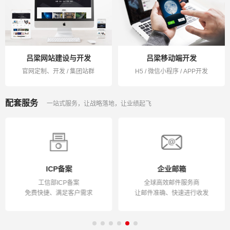
吕梁网站建设与开发
吕梁移动端开发
官网定制、开发 / 集团站群
H5 / 微信小程序 / APP开发
配套服务
一站式服务，让战略落地，让业绩起飞
ICP备案
企业邮箱
工信部ICP备案
全球高效邮件服务商
免费快捷、满足客户需求
让邮件准确、快速进行收发