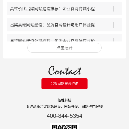
高性价比吕梁网站建设推荐：企业官网商城小程...
吕梁高端网站建设：品牌官网设计与用户体验提...
吕梁网站建设公司推荐：优质企业官网响应式设...
点击展开
小企业在吕梁做网站如何既省钱又高效？实战模...
吕梁网站建设公司哪家好？2026年最佳网站...
吕梁网站建设咨询
吕梁电商网站建设攻略：从选平台到支付对接全...
佰推科技
专注品质吕梁网站建设、网站开发、网站推广服务!
400-844-5354