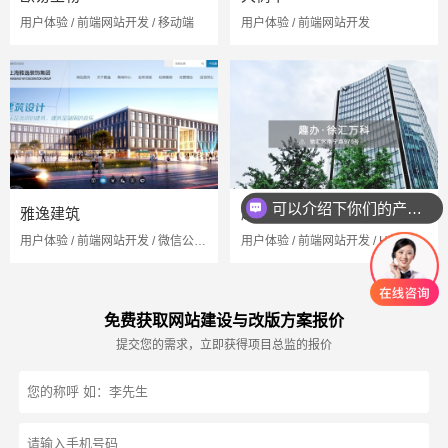
用户体验 / 前端网站开发 / 移动端
用户体验 / 前端网站开发
可以介绍下你们的产品么
雅逸建筑
趣办空间
用户体验 / 前端网站开发 / 微信公众号
用户体验 / 前端网站开发 / H5页面
免费获取网站建设与改版方案报价
提交您的需求，立即获得项目总监的报价