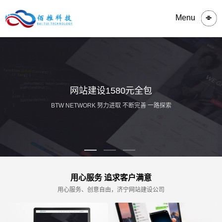
Menu
网站建设1580元全包
BTW NETWORK 努力进取 不断完善 一路探索
用心服务 追求客户满意
用心服务、创意自由，济宁网站建设公司