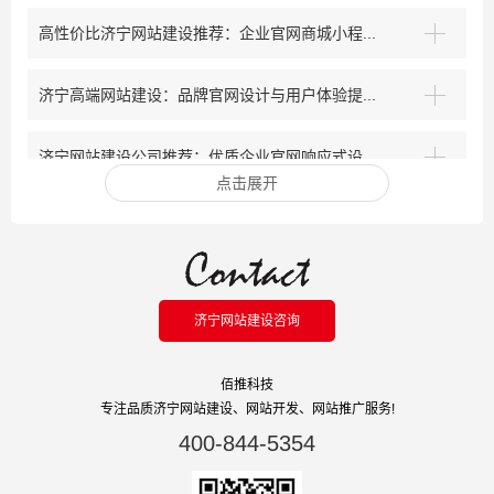
高性价比济宁网站建设推荐：企业官网商城小程...
济宁高端网站建设：品牌官网设计与用户体验提...
济宁网站建设公司推荐：优质企业官网响应式设...
点击展开
小企业在济宁做网站如何既省钱又高效？实战模...
济宁网站建设公司哪家好？2026年最佳网站...
济宁网站建设咨询
济宁电商网站建设攻略：从选平台到支付对接全...
佰推科技
专注品质济宁网站建设、网站开发、网站推广服务!
400-844-5354