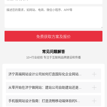
免费获取方案及报价
常见问题解答
10+行业经验 专注于互联网品牌建设和传播
济宁高端网站设计公司如何打造国际化企业网站...
从零开始在济宁做网站：建站公司自助建站还是...
手机版网站设计指南：打造流畅移动端体验的5...