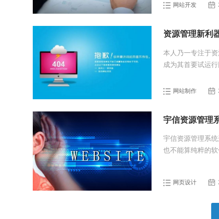
信息防护。
网站开发
资源管理新利
本人乃一专注于资
成为其首要试运行
的界面深深吸引。
合来看，宇信资源
网站制作
宇信资源管理
宇信资源管理系统
也不能算纯粹的软
东西的。
网页设计