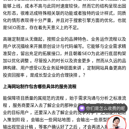
能够上线，成本不高与此同时速度较快，然而它的结构呈现出固
化形态，很难达成特殊相关联的功能或者独特的设计样式，同质
化的情形表现得十分严重，并且对于搜索引擎方面的优化，也就
是SEO而言，存在着先天意义上的不足。
高端定制是从无做起，按照企业的品牌特色、业务运作流程以及
用户状况描绘来开展原创设计与代码编写。它能够与企业需求精
准契合，留出充足的拓展接口，并且朝着SEO为此进行底层构架
加以优化调整 。尽管投入的时长以及资金更多 ，然而从久远的品
牌构建、用户感受以及业务延伸层面来讲 ，定制网站具备更高的
投资回报率 ，是成长型企业的合理抉择 。？
上海网站制作包含哪些具体的服务流程
能保障项目质量的属规范的流程 ，始于需求沟通与分析之标准流
程 ，服务商要深入去了解企业的那种业务模式 ，要深入去了解企
你们是怎么收费的呢
业的目标用户 ，还要深入去了解企业的竞争对手 。之后便开始进
入策划阶段 ，会输出一些网站地图 ，会输出一些原型图 ，还会
输出视觉设计稿 ，等客户确认好了之后 ，才会再进入前端与后端