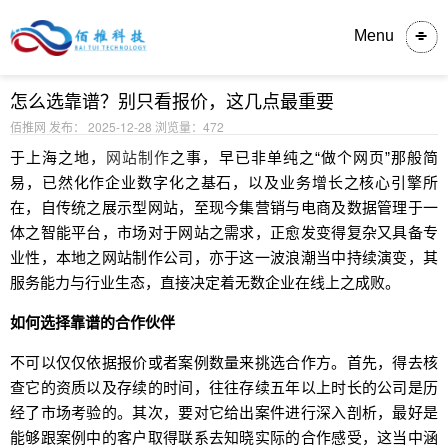
内容详情
Menu
怎么选靠谱？别只看报价，这几点最重要
佰推网 发布： 2025-12-28
浏览量：472
于上海之地，
网站制作
之事，早已非单纯之“做个网页”那般简
易，已然化作企业数字化之基石，以及业务增长之核心引擎所
在，自传统之展示型网站，至现今集营销与电商及数据管理于一
体之智能平台，市场对于网站之需求，正愈发变得复杂又具备专
业性，本地之网站制作公司，亦于这一波浪潮当中持续演变，其
服务能力与行业生态，直接决定着无数企业在线上之成败。
如何选择靠谱的合作伙伴
不可以仅仅依据报价或者案例数量来挑选合作方。首先，得去核
查它的资质以及存续的时间，往往存续五年以上时长的公司是历
经了市场考验的。其次，要对它给出案件进行深入剖析，最好是
能够跟案例中的客户取得联系去知晓实际的合作感受，这当中涵