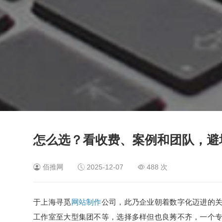
怎么选？看收费、案例和团队，避
佰推网
2025-12-07
488 次
于上海寻觅
网站制作
公司，此乃企业朝着数字化迈进的
工作室至大型集团不等，选择多样但也良莠不齐，一个