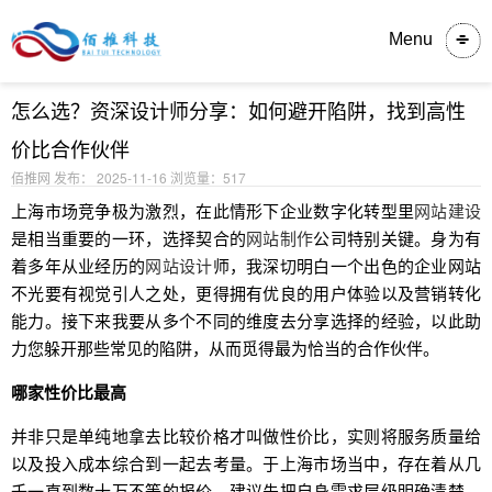
内容详情
Menu
怎么选？资深设计师分享：如何避开陷阱，找到高性
价比合作伙伴
佰推网 发布： 2025-11-16
浏览量：517
上海市场竞争极为激烈，在此情形下企业数字化转型里
网站建设
是相当重要的一环，选择契合的
网站制作
公司特别关键。身为有
着多年从业经历的
网站设计
师，我深切明白一个出色的企业网站
不光要有视觉引人之处，更得拥有优良的用户体验以及营销转化
能力。接下来我要从多个不同的维度去分享选择的经验，以此助
力您躲开那些常见的陷阱，从而觅得最为恰当的合作伙伴。
哪家性价比最高
并非只是单纯地拿去比较价格才叫做性价比，实则将服务质量给
以及投入成本综合到一起去考量。于上海市场当中，存在着从几
千一直到数十万不等的报价，建议先把自身需求层级明确清楚，