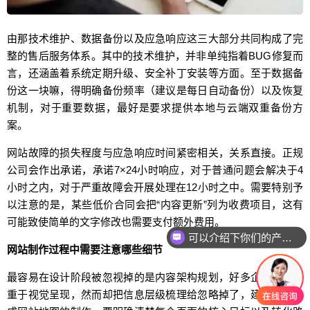
由那技术维护、数据备份以及应急响应这三大部分共同构成了完
整的售后服务体系。其中的技术维护，并非单纯指着BUG修复而
言，还涵盖着系统定期升级、安全补丁安装等方面。至于数据备
份这一块嘛，得明确备份频率（建议是每日自动备份）以及恢复
机制，对于重要数据，最好是要求提供本地与云端双重备份方
案。
网站故障的损失程度与应急响应时间紧密相关，关系直接。正规
公司会作出承诺，承诺7×24小时响应，对于普通问题会解决于4
小时之内，对于严重故障会开展处理在12小时之中。需要特别予
以注意的是，某些低价合同会把“内容更新”列为收费项目，这有
可能致使简单的文字修改也需要支付额外费用。
可以介绍下你们的产品么
你们是怎么收费的呢
网站制作过程中需要注意哪些细节
最容易在设计阶段被忽视掉的是内容架构规划，好多企业过度着
重于视觉呈现，然而却把信息层级梳理给忽略掉了，建议先去完