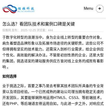
内容详情
Menu
怎么选？看团队技术和案例口碑是关键
佰推网 发布： 2025-12-25
浏览量：444
于数字化转型的浪潮当中，身为企业线上转型的重要合作对象，
肩负着塑造品牌形象以及拓展市场途径的关键职责。这些公司不
但得拥有坚实的技术能力，还需深入剖析行业需求，给企业供应
个性化、高效能的解决办法。不管是初创性质的企业，还是大型
的集团，挑选适宜的建站服务供应方皆对线上业务的成败有着影
响 。
如何选择
业于挑选之际，首要之事乃是去考察其技术团队所具备的专业背
景以及项目经验。一个已然成熟的建站公司理当拥有稳定无虞的
开发团队，其要能够娴熟地运用HTML5、CSS3、等前端技术，
还有PHP、等后端语言得运用自如。与此进一步之外，对响应式