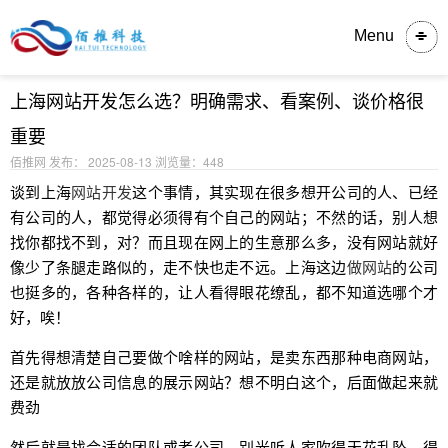
内容详情
Menu
上海网站开发怎么选？明确需求、看案例、谈价格很
重要
佰推网 发布： 2025-08-13
浏览量：448
谈到上海
网站开发
这个事情，其实现在很多想开公司的人、已经
有公司的人，都觉得必须得有个自己的网站；不然的话，别人想
找你都找不到，对？而且现在网上的生意那么多，没有网站就好
像少了条腿走路似的，走不快也走不远。上海这边
做网站
的公司
也挺多的，各种各样的，让人看得眼花缭乱，都不知道选哪个才
好，唉！
首先得想清楚自己要做个啥样的网站，是卖东西那种电商网站，
还是就放放公司信息的展示网站？想不明白这个，后面做起来就
费劲
然后就是找合适的团队或者公司，别光听人家吹得天花乱坠，得