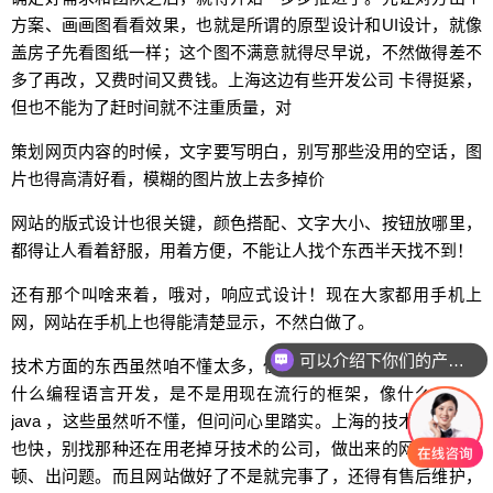
方案、画画图看看效果，也就是所谓的原型设计和UI设计，就像
盖房子先看图纸一样；这个图不满意就得尽早说，不然做得差不
多了再改，又费时间又费钱。上海这边有些开发公司 卡得挺紧，
但也不能为了赶时间就不注重质量，对
策划网页内容的时候，文字要写明白，别写那些没用的空话，图
片也得高清好看，模糊的图片放上去多掉价
网站的版式设计也很关键，颜色搭配、文字大小、按钮放哪里，
都得让人看着舒服，用着方便，不能让人找个东西半天找不到！
还有那个叫啥来着，哦对，响应式设计！现在大家都用手机上
网，网站在手机上也得能清楚显示，不然白做了。
可以介绍下你们的产品么
技术方面的东西虽然咱不懂太多，但也得稍微了解一点。比如用
什么编程语言开发，是不是用现在流行的框架，像什么 php、
java ，这些虽然听不懂，但问问心里踏实。上海的技术更新换代
也快，别找那种还在用老掉牙技术的公司，做出来的网站容易卡
顿、出问题。而且网站做好了不是就完事了，还得有售后维护，