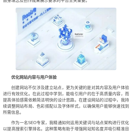
自身理念及创作成果展示要求的平台至关重要。
优化网站内容与用户体验
创建网站不仅涉及建立站点，更为关键的是对其内容及用户体验
进行有效优化。在此过程中学到，能吸引用户的在于高质量内容，而
提高体验感需依赖简洁明快的设计思路。在建设网站的过程中，我持
续调整网站布局、色彩搭配以及字体样式，以确保用户能够快速找到
所需信息。
作为一名SEO专家，我精通如何运用关键词与站点架构进行优化
以提高搜索引擎排名。这种策略有助于增强网站知名度并吸引精准目