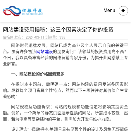
内容详情
Menu
网站建设费用揭秘：这三个因素决定了你的投资
佰推网 发布： 2024-03-11
浏览量：338
网络时代迅猛发展，网站已成为商业及个人展示自我的关键平
台。虽有许多初涉
网站建设
的朋友询问：该领域的投资费用高不高？
今日，我以具备丰富经验的网络营销专家身份，为揭开此疑惑献上专
业解答。
一、网站建设的价格因素繁多
在探讨本主题前，需明确一点：网站构建的费用受诸多因素影
响。尽管每个项目皆具个性特点，然而以下三项往往对其价值产生显
著影响：
网站规模及功能诉求：网站的规模和功能设定将影响其投资金
额。譬如，一个简单的静态页面展示性质的网站，所需成本较低；然
而，若为电商等复杂结构的平台，则需加大开发与维护力度。
设计理念与风貌把控:美观且具有显著个性的设计及风格无疑能吸