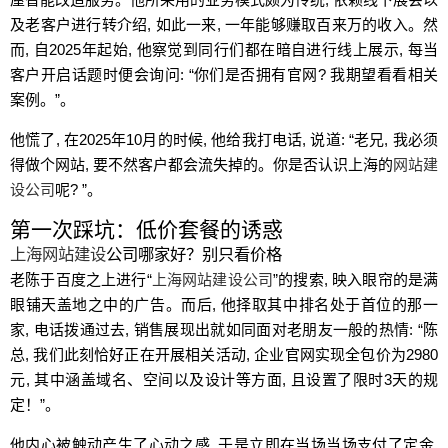
及老客户进行转介绍, 如此一来, 一年能够赚取百来万的收入。然
而, 自2025年起始, 他察觉到同行们都在暗自进行线上展示, 每当
客户开启话题时便会询问: “你们是否拥有官网? 我期望看看相关
案例。”。
他慌了, 在2025年10月的时候, 他给我打电话, 说道: “老兄, 我必须
得做个网站, 要不然客户都会流失掉的。你是否认识上海的
网站建
设公司
呢? ”。
第一次踩坑：低价套餐的诱惑
上海网站建设
公司哪家好？别只看价格
老陈于百度之上进行“
上海网站建设公司
”的搜索, 映入眼帘的是满
眼铺天盖地之中的广告。而后, 他择取其中排名处于首位的那一
家, 电话拨通过去, 销售展现出就如同面对老朋友一般的热情: “陈
总, 我们此刻恰好正在开展相关活动, 企业官网实现全包价为2980
元, 其中涵盖域名、空间以及设计等方面, 且设置了限时3天的规
定！”。
他内心被触动产生了心动之感, 于是立即在当场当场支付了定金,