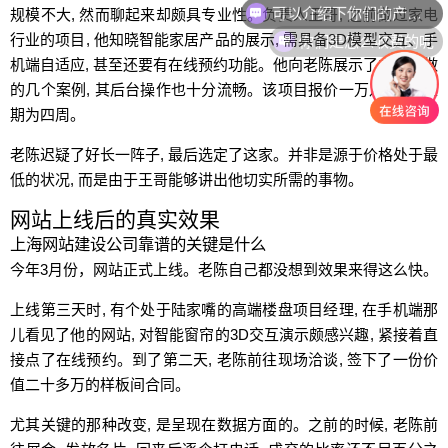
规模不大, 然而聊起来却颇具专业性。负责人王哥, 之前做过家电
你们是怎么收费的呢
行业的项目, 他知晓智能家居产品的展示, 需具备3D模型交互、手
机端自适应, 甚至还要有在线预约功能。他向老陈展示了之前所做
的几个案例, 其后台操作也十分流畅。该项目报价一万八千元, 工
期为四周。
老陈迟疑了好长一阵子, 最后选定了这家。并非是源于价格处于最
低的状况, 而是由于王哥能够讲出他切实所需的事物。
网站上线后的真实效果
上海网站建设公司靠谱的关键是什么
今年3月份，网站正式上线。老陈自己都没想到效果来得这么快。
上线第三天时, 有个处于陆家嘴的高端楼盘项目经理, 在手机端那
儿看见了他的网站, 对智能窗帘的3D交互演示颇感兴趣, 紧接着直
接点了在线预约。到了第二天, 老陈前往现场洽谈, 签下了一份价
值二十多万的样板间合同。
尤其关键的那种改变, 是呈现在数据方面的。之前的时候, 老陈前