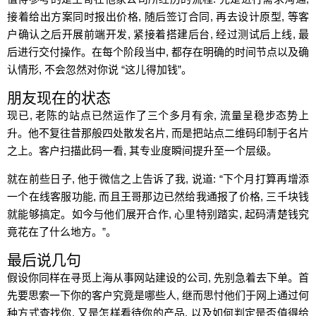
接着给出方案同时报出价格, 随后签订合同, 再去设计原型, 等客
户确认之后开展前端开发, 紧接着搭建后台, 经过测试后上线, 最
后进行交付操作。在每个阶段当中, 都存在明确的时间节点以及确
认情形, 不会忽然对你说 “这儿得加钱”。
朋友现在的状态
现已, 老陈的站点已然运作了三个多月有余, 流量呈稳步态势上
升。他不复往昔那般四处散发名片, 而是把站点二维码印制于名片
之上。客户扫描此码一看, 其专业度瞬间提升至一个层级。
就在前些日子, 他于微信之上告诉了我, 说道: “下个月打算再增添
一个在线客服功能, 而且王哥那边已然给我通报了价格, 三千块钱
就能够搞定。如今与他们展开合作, 心里特别踏实, 起码清楚钱究
竟花在了什么地方。”。
最后说几句
假设你同样在寻觅上海从事网站建设的公司, 先别急着去下单。首
先要思索一下你的客户究竟是哪些人, 继而思忖他们于网上通过何
种方式查找你, 又是怎样看待你的产品, 以及如何判定是否值得给