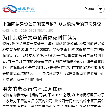
内容详情
Menu
上海网站建设公司哪家靠谱？朋友踩坑后的真实建议
佰推网 发布： 2026-06-28
浏览量：250
为什么这篇文章值得你花时间读完
假设, 你正寻觅着一家处于上海的
网站建设
公司, 极有可能已经被
种类繁多的诸如“全包价2980”、“7天快速上线”这般的广告弄得眼
花缭乱了。我的友人老陈, 他身为一位从事智能家居生意的创业
者, 在三个月之前的时候就在这个陷阱里摔得不轻, 可谓是鼻青脸
肿。这篇嘛可不是广告哟 , 乃是他凭借实实在在的金钱付出所换
来的避免踩坑的指引——当你读完之后, 起码能够助力你节省下两
万块钱以及一个月的时间。
朋友的老本行与互联网焦虑
老陈身为我大学时期的同学, 于2019年之际, 在上海闵行区开办了
一家致力于智能家居方案的公司, 此公司专门针对高端小区开展全
屋智能改造服务。他所采用的业务模式颇为传统, 依赖线下展会以