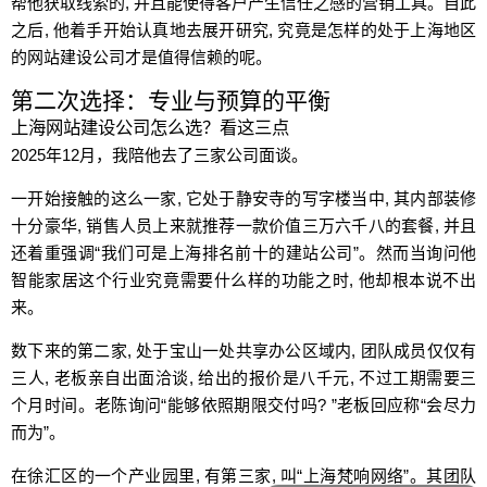
帮他获取线索的, 并且能使得客户产生信任之感的营销工具。自此
之后, 他着手开始认真地去展开研究, 究竟是怎样的处于上海地区
的网站建设公司才是值得信赖的呢。
第二次选择：专业与预算的平衡
上海网站建设公司怎么选？看这三点
2025年12月，我陪他去了三家公司面谈。
一开始接触的这么一家, 它处于静安寺的写字楼当中, 其内部装修
十分豪华, 销售人员上来就推荐一款价值三万六千八的套餐, 并且
还着重强调“我们可是上海排名前十的建站公司”。然而当询问他
智能家居这个行业究竟需要什么样的功能之时, 他却根本说不出
来。
数下来的第二家, 处于宝山一处共享办公区域内, 团队成员仅仅有
三人, 老板亲自出面洽谈, 给出的报价是八千元, 不过工期需要三
个月时间。老陈询问“能够依照期限交付吗? ”老板回应称“会尽力
而为”。
可以介绍下你们的产品么
在徐汇区的一个产业园里, 有第三家, 叫“上海梵响网络”。其团队