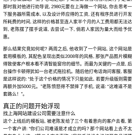
那时我对他进行劝导说, 2980元要在上海做一个网站, 你去思考一
下服务器所需成本, 以及设计师应得的工资, 还有程序员进行开发
所耗费的时间, 这样的价格甚至连人家半个月的人工费用都无法达
到, 老陈摆了摆手说道, 去尝试一下, 倘若人家因为量大而给予优
惠。
那么结果究竟如何呢? 两周之后, 他收到了一个网站, 这个网站是
套用模板的, 其配色呈现出类似2008年的风格, 那张产品图片模糊
得致使客户根本看不清智能窗帘的细节。而最为关键的一点是, 后
台操作卡顿得犹如一台老式拖拉机。随后他打电话询问客服, 客服
是这样说的: “处于这个价格的情况下只能如此, 若要升级版则需要
再额外加5000元。”老陈愤怒得不禁摔了手机, 说道: “这难道不是
套路么！”。
真正的问题开始浮现
找上海网站建设公司需要注意什么
这个上线后的模板站, 被老陈发给了三个有着意向的客户去看, 第
一个客户讲: “你们公司难道是才成立的吗? 那个网站看上去不太