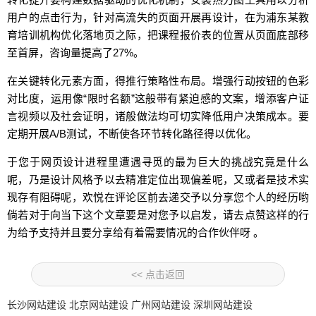
用户的点击行为，针对高流失的页面开展再设计，在为浦东某教
育培训机构优化落地页之际，把课程报价表的位置从页面底部移
至首屏，咨询量提高了27%。
在关键转化元素方面，得推行策略性布局。增强行动按钮的色彩
对比度，运用像“限时名额”这般带有紧迫感的文案，增添客户证
言视频以及社会证明，诸般做法均可切实降低用户决策成本。要
定期开展A/B测试，不断使各环节转化路径得以优化。
于您于网页设计进程里遭遇寻觅的最为巨大的挑战究竟是什么
呢，乃是设计风格予以去精准定位出现偏差呢，又或者是技术实
现存有阻碍呢，欢悦在评论区前去递交予以分享您个人的经历哟
倘若对于向当下这个文章要是对您予以启发，请去点赞这样的行
为给予支持并且要分享给有着需要情况的合作伙伴呀 。
<< 点击返回
长沙网站建设
北京网站建设
广州网站建设
深圳网站建设